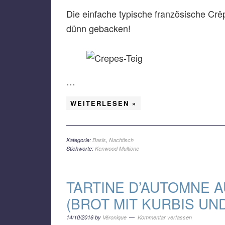
Die einfache typische französische Crê
dünn gebacken!
…
WEITERLESEN »
Kategorie:
Basis
,
Nachtisch
Stichworte:
Kenwood Multione
TARTINE D’AUTOMNE A
(BROT MIT KURBIS UN
14/10/2016
by
Véronique
Kommentar verfassen