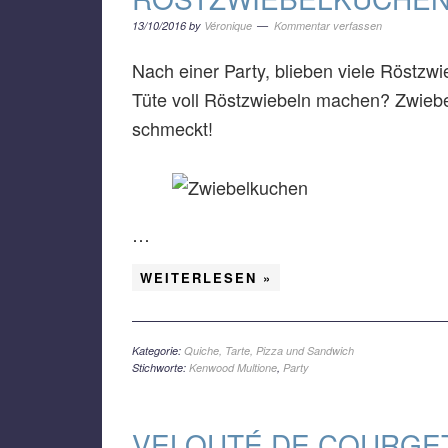
13/10/2016
by
Véronique
Kommentar verfassen
Nach einer Party, blieben viele Röstzwi
Tüte voll Röstzwiebeln machen? Zwiebe
schmeckt!
…
WEITERLESEN »
Kategorie:
Quiche, Tarte, Pizza und Sandwich
Stichworte:
Kenwood Multione
,
Party
VELOUTÉ DE COURGE