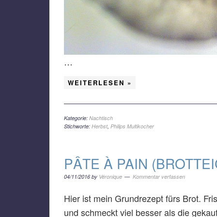
…
WEITERLESEN »
Kategorie:
Nachtisch
Stichworte:
Herbst
,
Philips Multikocher
PÂTE À PAIN (BROTTE
04/11/2016
by
Véronique
Kommentar verfassen
Hier ist mein Grundrezept fürs Brot. Fri
und schmeckt viel besser als die gekau