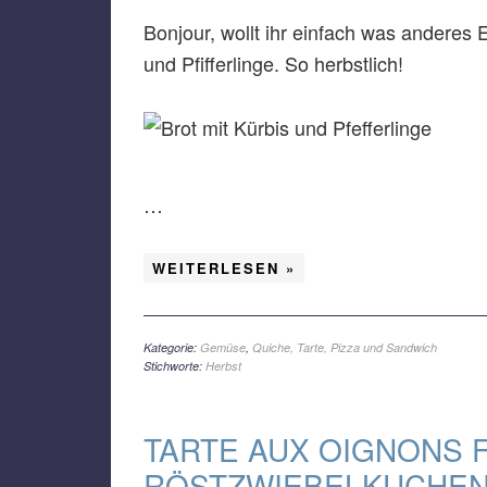
Bonjour, wollt ihr einfach was anderes 
und Pfifferlinge. So herbstlich!
…
WEITERLESEN »
Kategorie:
Gemüse
,
Quiche, Tarte, Pizza und Sandwich
Stichworte:
Herbst
TARTE AUX OIGNONS 
RÖSTZWIEBELKUCHEN