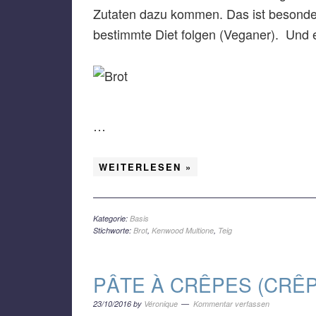
Zutaten dazu kommen. Das ist besonders 
bestimmte Diet folgen (Veganer). Und ei
…
WEITERLESEN »
Kategorie:
Basis
Stichworte:
Brot
,
Kenwood Multione
,
Teig
PÂTE À CRÊPES (CRÊP
23/10/2016
by
Véronique
Kommentar verfassen