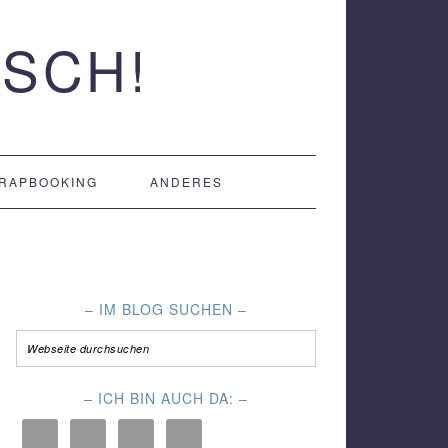
SCH!
RAPBOOKING
ANDERES
– IM BLOG SUCHEN –
– ICH BIN AUCH DA: –