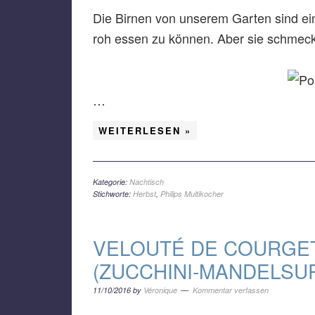
Die Birnen von unserem Garten sind ein
roh essen zu können. Aber sie schmecke
…
WEITERLESEN »
Kategorie:
Nachtisch
Stichworte:
Herbst
,
Philips Multikocher
VELOUTÉ DE COURGE
(ZUCCHINI-MANDELSU
11/10/2016
by
Véronique
Kommentar verfassen