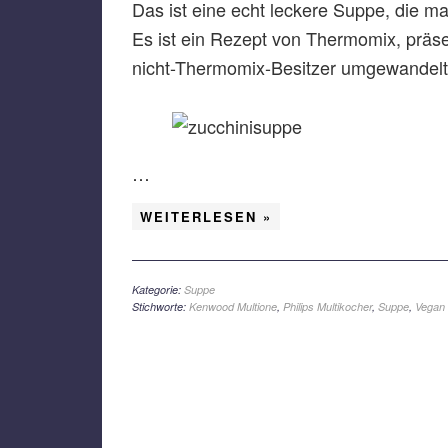
Das ist eine echt leckere Suppe, die 
Es ist ein Rezept von Thermomix, präse
nicht-Thermomix-Besitzer umgewandelt
…
WEITERLESEN »
Kategorie:
Suppe
Stichworte:
Kenwood Multione
,
Philips Multikocher
,
Suppe
,
Vegan