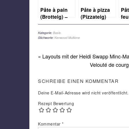
Pâte à pain
Pâte à pizza
Pâ
(Brotteig) –
(Pizzateig)
feu
Grundrezept
rap
(sc
Kategorie:
Basis
Blä
Stichworte:
Kenwood Multione
« Layouts mit der Heidi Swapp Minc-M
Velouté de cour
SCHREIBE EINEN KOMMENTAR
Deine E-Mail-Adresse wird nicht veröffentlicht.
Rezept Bewertung
Kommentar
*