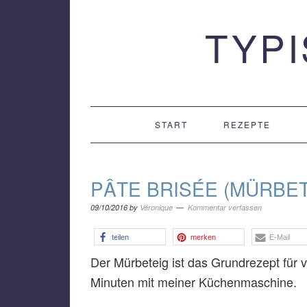
Zur
Zum
Zur
TYP
Hauptnavigation
Inhalt
Seitenspalte
springen
springen
springen
START
REZEPTE
PÂTE BRISÉE (MÜRBET
09/10/2016
by
Véronique
Kommentar verfassen
teilen
merken
E-Mail
Der Mürbeteig ist das Grundrezept für 
Minuten mit meiner Küchenmaschine.