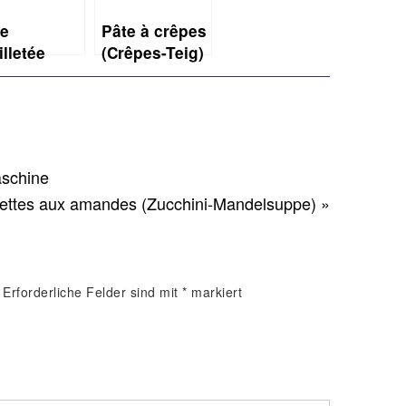
te
Pâte à crêpes
illetée
(Crêpes-Teig)
ide
hneller
tterteig)
aschine
gettes aux amandes (Zucchini-Mandelsuppe) »
Erforderliche Felder sind mit
*
markiert