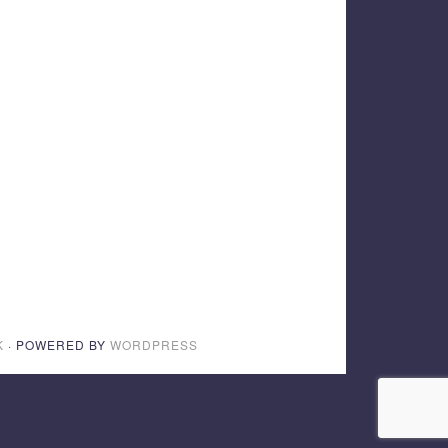
K
· POWERED BY
WORDPRESS