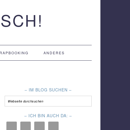
SCH!
RAPBOOKING
ANDERES
– IM BLOG SUCHEN –
– ICH BIN AUCH DA: –