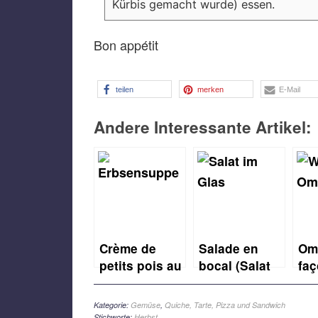
Kürbis gemacht wurde) essen.
Bon appétit
teilen
merken
E-Mail
Andere Interessante Artikel:
Crème de
Salade en
Om
petits pois au
bocal (Salat
faç
chèvre et aux
im Glas)
(Om
croûtons
Waf
Kategorie:
Gemüse
,
Quiche, Tarte, Pizza und Sandwich
(Französische
Stichworte:
Herbst