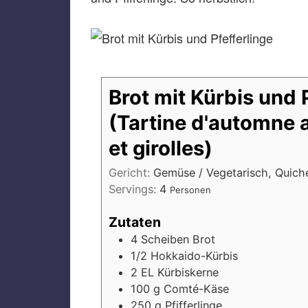
Brot mit Kürbis und P
(Tartine d'automne 
et girolles)
Gericht:
Gemüse / Vegetarisch, Quiche
Servings:
4
Personen
Zutaten
4
Scheiben
Brot
1/2
Hokkaido-Kürbis
2
EL
Kürbiskerne
100
g
Comté-Käse
250
g
Pfifferlinge