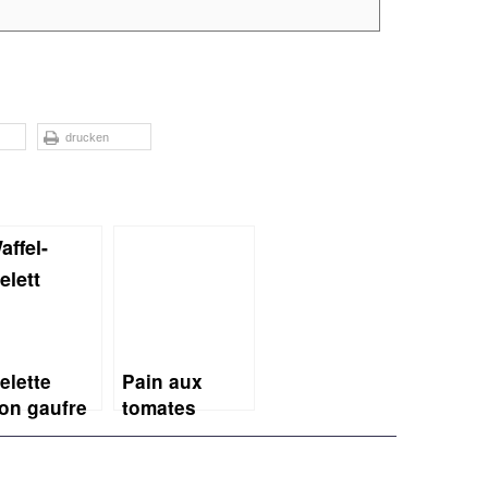
drucken
elette
Pain aux
on gaufre
tomates
elett in
séchées et au
fel-Form)
romarin (Brot
mit