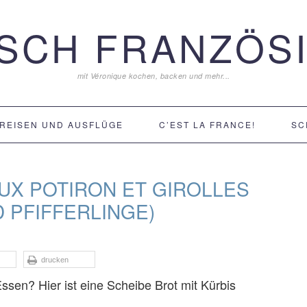
ISCH FRANZÖSI
mit Véronique kochen, backen und mehr...
REISEN UND AUSFLÜGE
C’EST LA FRANCE!
SC
UX POTIRON ET GIROLLES
D PFIFFERLINGE)
drucken
Essen? Hier ist eine Scheibe Brot mit Kürbis