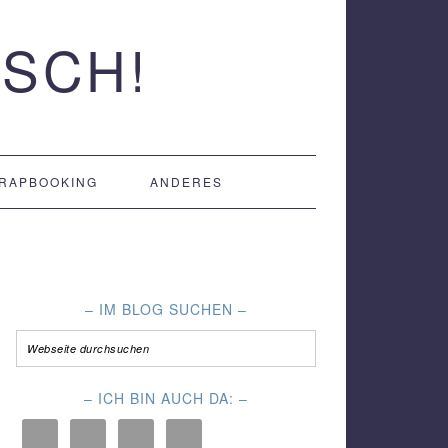
SCH!
RAPBOOKING
ANDERES
– IM BLOG SUCHEN –
– ICH BIN AUCH DA: –