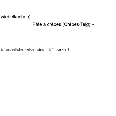
getrockneten
Tomaten und
tzwiebelkuchen)
Rosmarin)
Pâte à crêpes (Crêpes-Teig) »
Erforderliche Felder sind mit
*
markiert