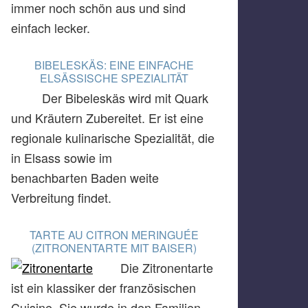
immer noch schön aus und sind
einfach lecker.
BIBELESKÄS: EINE EINFACHE
ELSÄSSISCHE SPEZIALITÄT
Der Bibeleskäs wird mit Quark
und Kräutern Zubereitet. Er ist eine
regionale kulinarische Spezialität, die
in Elsass sowie im
benachbarten Baden weite
Verbreitung findet.
TARTE AU CITRON MERINGUÉE
(ZITRONENTARTE MIT BAISER)
Die Zitronentarte
ist ein klassiker der französischen
Cuisine. Sie wurde in den Familien,