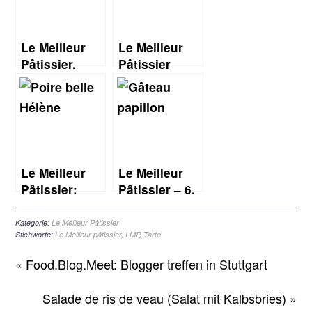
Le Meilleur
Le Meilleur
Pâtissier.
Pâtissier
Staffel 7, 5.
Staffel 7, 6.
Woche:
Woche: Melo-
Ananastorte
Cakes
Le Meilleur
Le Meilleur
Pâtissier:
Pâtissier – 6.
Staffel 7,
Staffel, 9.
Halbfinale:
Woche: die
Kategorie:
Le Meilleur Pâtissier
Stichworte:
Le Meilleur pâtissier
,
LMP
,
Tarte
Poire Belle-
Finale
Hélène
« Food.Blog.Meet: Blogger treffen in Stuttgart
Salade de ris de veau (Salat mit Kalbsbries) »