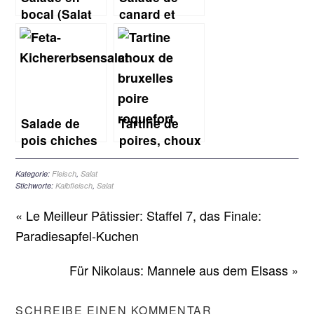
bocal (Salat
canard et
im Glas)
orange
(Orangen-
Enten Salat)
Salade de
Tartine de
pois chiches
poires, choux
à la feta
de Bruxelles
(Feta-
et Roquefort-
Kategorie:
Fleisch
,
Salat
Stichworte:
Kalbfleisch
,
Salat
Kichererbsen
Herbstliche
Salat)
Brotschnitte
« Le Meilleur Pâtissier: Staffel 7, das Finale:
Paradiesapfel-Kuchen
Für Nikolaus: Mannele aus dem Elsass »
SCHREIBE EINEN KOMMENTAR