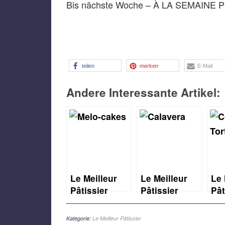
Bis nächste Woche – À LA SEMAINE
teilen
merken
E-Mail
Andere Interessante Artikel:
Le Meilleur
Le Meilleur
Le 
Pâtissier
Pâtissier
Pât
Staffel 7, 6.
Staffel 7, 7.
Sta
Woche: Melo-
Woche:
Wo
Kategorie:
Le Meilleur Pâtissier