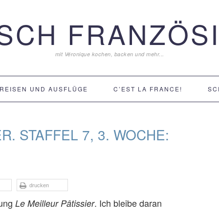
ISCH FRANZÖSI
mit Véronique kochen, backen und mehr...
REISEN UND AUSFLÜGE
C’EST LA FRANCE!
SC
R. STAFFEL 7, 3. WOCHE:
drucken
dung
. Ich bleibe daran
Le Meilleur Pâtissier