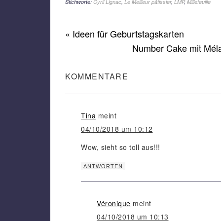
Cakes
Calavera
Co
Stichworte:
Cyril Lignac
,
Le Meilleur pâtissier
,
LMP
,
Millefeuille
Tor
« Ideen für Geburtstagskarten
Number Cake mit Mélan
KOMMENTARE
Tina
meint
04/10/2018 um 10:12
Wow, sieht so toll aus!!!
ANTWORTEN
Véronique
meint
04/10/2018 um 10:13