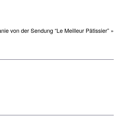
ncorde
Merveilleux
te
ie von der Sendung “Le Meilleur Pâtissier” »