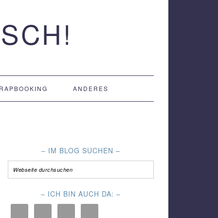
SCH!
RAPBOOKING
ANDERES
– IM BLOG SUCHEN –
– ICH BIN AUCH DA: –