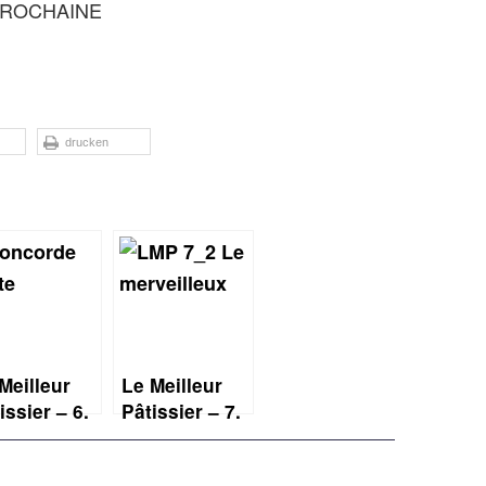
 PROCHAINE
drucken
Meilleur
Le Meilleur
issier – 6.
Pâtissier – 7.
ffel, 7.
Staffel, 2.
che:
Woche: le