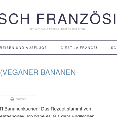
ISCH FRANZÖSI
mit Véronique kochen, backen und mehr...
REISEN UND AUSFLÜGE
C’EST LA FRANCE!
SC
 (VEGANER BANANEN-
drucken
 DER Bananenkuchen! Das Rezept stammt von
weetashoney. Ich habe es aus dem Englischen