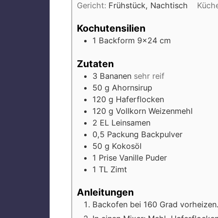
Gericht:
Frühstück, Nachtisch
Küch
Kochutensilien
1 Backform
9×24 cm
Zutaten
3
Bananen
sehr reif
50
g
Ahornsirup
120
g
Haferflocken
120
g
Vollkorn Weizenmehl
2
EL
Leinsamen
0,5
Packung
Backpulver
50
g
Kokosöl
1
Prise
Vanille Puder
1
TL
Zimt
Anleitungen
Backofen bei 160 Grad vorheizen