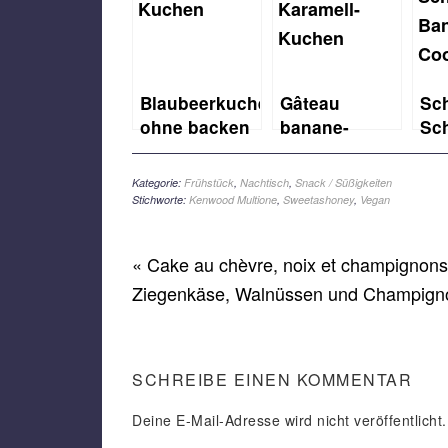
Blaubeerkuchen
Gâteau
Sch
ohne backen
banane-
Sc
und vegan
carambar
Ba
(Bananen-
Co
Kategorie:
Frühstück
,
Nachtisch
,
Snack / Süßigkeiten
Karamell-
Stichworte:
Kenwood Multione
,
Sweetashoney
,
Vegan
Kuchen)
« Cake au chèvre, noix et champignons
Ziegenkäse, Walnüssen und Champign
SCHREIBE EINEN KOMMENTAR
Deine E-Mail-Adresse wird nicht veröffentlicht.