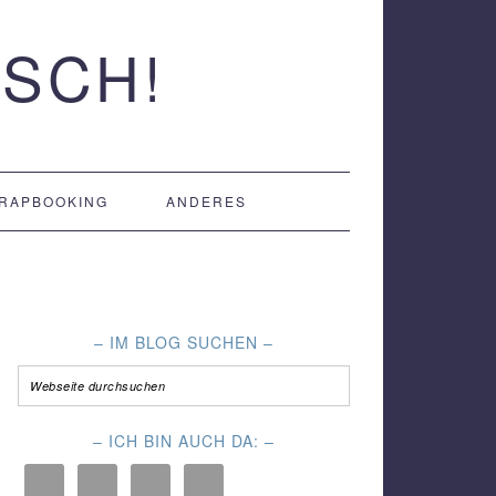
SCH!
RAPBOOKING
ANDERES
– IM BLOG SUCHEN –
– ICH BIN AUCH DA: –