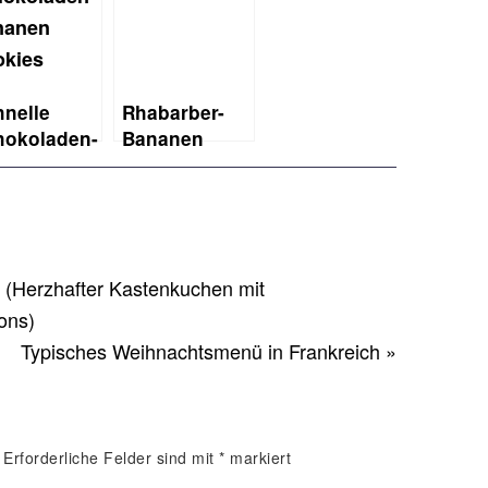
nelle
Rhabarber-
hokoladen-
Bananen
nanen
Streuselkuchen
okies
in Mini-
Cocottes
 (Herzhafter Kastenkuchen mit
ons)
Typisches Weihnachtsmenü in Frankreich »
Erforderliche Felder sind mit
*
markiert