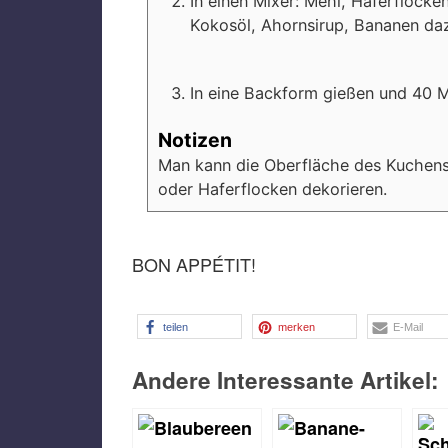
In einen Mixer: Mehl, Haferflock
Kokosöl, Ahornsirup, Bananen dazu
In eine Backform gießen und 40 
Notizen
Man kann die Oberfläche des Kuchen
oder Haferflocken dekorieren.
BON APPÉTIT!
teilen
merken
E-Mail
Andere Interessante Artikel: