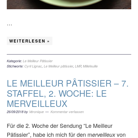
…
WEITERLESEN »
Kategorie:
Le Meilleur Pâtissier
Stichworte:
Cyril Lignac
,
Le Meilleur pâtissier
,
LMP
,
Millefeuille
LE MEILLEUR PÂTISSIER – 7.
STAFFEL, 2. WOCHE: LE
MERVEILLEUX
26/09/2018
by
Véronique
Kommentar verfassen
Für die 2. Woche der Sendung “Le Meilleur
Pâtissier”, habe ich mich für den m
von
erveilleux