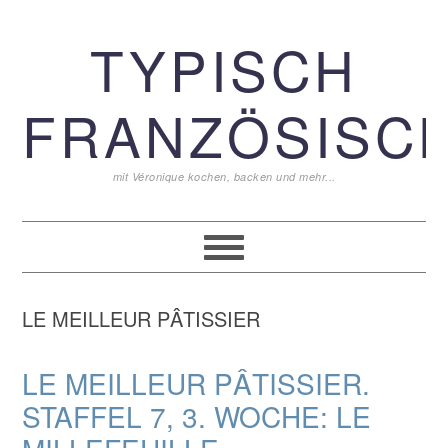
Zur
Zum
Zur
TYPISCH
Hauptnavigation
Inhalt
Seitenspalte
springen
springen
springen
FRANZÖSISCH
mit Véronique kochen, backen und mehr...
LE MEILLEUR PÂTISSIER
LE MEILLEUR PÂTISSIER.
STAFFEL 7, 3. WOCHE: LE