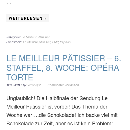
…
WEITERLESEN »
Kategorie:
Le Meilleur Pâtissier
Stichworte:
Le Meilleur pâtissier
,
LMP
,
Papillon
LE MEILLEUR PÂTISSIER – 6.
STAFFEL, 8. WOCHE: OPÉRA
TORTE
12/12/2017
by
Véronique
Kommentar verfassen
Unglaublich! Die Halbfinale der Sendung Le
Meilleur Pâtissier ist vorbei! Das Thema der
Woche war….die Schokolade! Ich backe viel mit
Schokolade zur Zeit, aber es ist kein Problem: