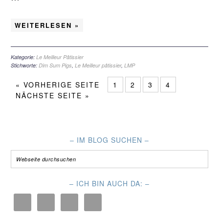
WEITERLESEN »
Kategorie:
Le Meilleur Pâtissier
Stichworte:
Dim Sum Pigs
,
Le Meilleur pâtissier
,
LMP
« VORHERIGE SEITE
1
2
3
4
NÄCHSTE SEITE
»
– IM BLOG SUCHEN –
– ICH BIN AUCH DA: –