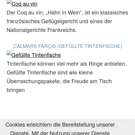
Der Coq au vin, „Hahn in Wein“, ist ein klassisches
französisches Geflügelgericht und eines der
Nationalgerichte Frankreichs.
CALMARS FARÇIS (GEFÜLLTE TINTENFISCHE)
Tintenfische können viel mehr als Ringe anbieten.
Gefüllte Tintenfische sind wie kleine
Überraschungspakete, die Freude am Tisch
bringen
COPYRIGHT © 2026 ·
FOODIE PRO THEME
BY
SHAY BOCKS
·
Cookies erleichtern die Bereitstellung unserer
BUILT ON THE
GENESIS FRAMEWORK
· POWERED BY
Dienste. Mit der Nutzung unserer Dienste
WORDPRESS