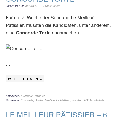
05/12/2017
by
Véronique
1 Kommentar
Für die 7. Woche der Sendung Le Meilleur
Pâtissier, mussten die Kandidaten, unter anderem,
eine
nachmachen.
Concorde Torte
…
WEITERLESEN »
Kategorie:
Le Meilleur Pâtissier
Stichworte:
Concorde
,
Gaston Lenôtre
,
Le Meilleur pâtissier
,
LMP
,
Schokolade
LE MEILLEUR PÂTISSIER – 6.