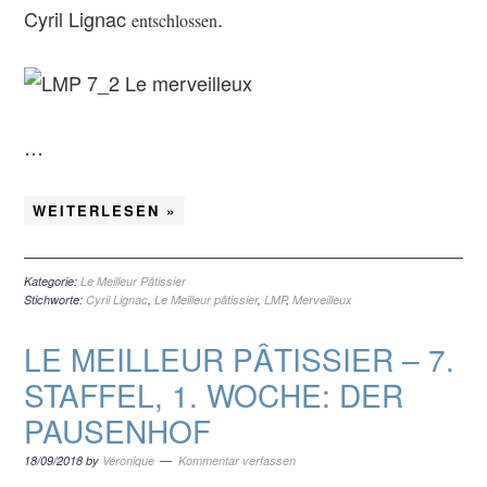
Cyril Lignac
.
entschlossen
…
WEITERLESEN »
Kategorie:
Le Meilleur Pâtissier
Stichworte:
Cyril Lignac
,
Le Meilleur pâtissier
,
LMP
,
Merveilleux
LE MEILLEUR PÂTISSIER – 7.
STAFFEL, 1. WOCHE: DER
PAUSENHOF
18/09/2018
by
Véronique
Kommentar verfassen