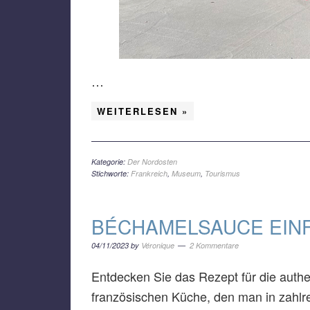
…
WEITERLESEN »
Kategorie:
Der Nordosten
Stichworte:
Frankreich
,
Museum
,
Tourismus
BÉCHAMELSAUCE EIN
04/11/2023
by
Véronique
2 Kommentare
Entdecken Sie das Rezept für die auth
französischen Küche, den man in zahlr