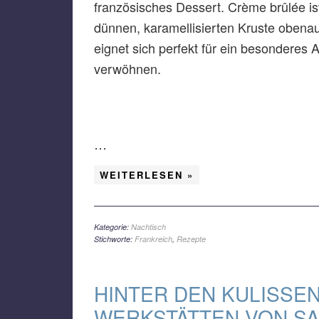
französisches Dessert. Crème brûlée is
dünnen, karamellisierten Kruste obena
eignet sich perfekt für ein besonderes
verwöhnen.
…
WEITERLESEN »
Kategorie:
Nachtisch
Stichworte:
Frankreich
,
Rezepte
HINTER DEN KULISSE
WERKSTÄTTEN VON SA