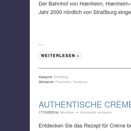
Der Bahnhof von Hœnheim, Hœnheim-Gar
Jahr 2000 nördlich von Straßburg einge
…
WEITERLESEN »
Kategorie:
Straßburg
Stichworte:
Frankreich
,
Tourismus
AUTHENTISCHE CRÈM
17/10/2023
by
Véronique
Kommentar verfassen
Entdecken Sie das Rezept für Crème brû