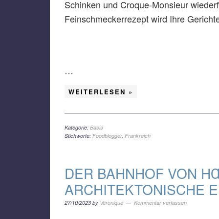
Schinken und Croque-Monsieur wiederfi
Feinschmeckerrezept wird Ihre Gerichte
…
WEITERLESEN »
Kategorie:
Basis
Stichworte:
Foodblogger
,
Frankreich
DER BAHNHOF VON HŒ
ARCHITEKTONISCHE 
27/10/2023
by
Véronique
Kommentar verfassen