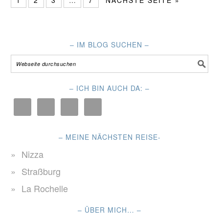
1
2
3
…
7
NÄCHSTE SEITE
»
– IM BLOG SUCHEN –
– ICH BIN AUCH DA: –
– MEINE NÄCHSTEN REISE-
Nizza
Straßburg
La Rochelle
– ÜBER MICH… –