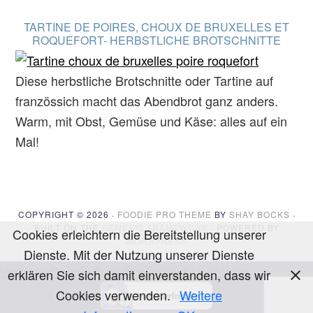
TARTINE DE POIRES, CHOUX DE BRUXELLES ET
ROQUEFORT- HERBSTLICHE BROTSCHNITTE
Diese herbstliche Brotschnitte oder Tartine auf
französsich macht das Abendbrot ganz anders.
Warm, mit Obst, Gemüse und Käse: alles auf ein
Mal!
COPYRIGHT © 2026 ·
FOODIE PRO THEME
BY
SHAY BOCKS
·
BUILT ON THE
GENESIS FRAMEWORK
· POWERED BY
Cookies erleichtern die Bereitstellung unserer
WORDPRESS
Dienste. Mit der Nutzung unserer Dienste
Verbiete Google Analytics, mich zu verfolgen.
erklären Sie sich damit einverstanden, dass wir
Cookies verwenden.
Weitere