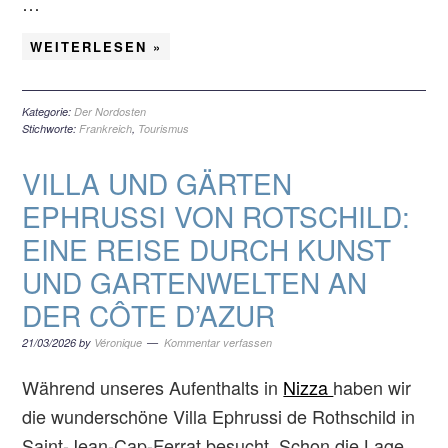
…
WEITERLESEN »
Kategorie:
Der Nordosten
Stichworte:
Frankreich
,
Tourismus
VILLA UND GÄRTEN
EPHRUSSI VON ROTSCHILD:
EINE REISE DURCH KUNST
UND GARTENWELTEN AN
DER CÔTE D’AZUR
21/03/2026
by
Véronique
Kommentar verfassen
Während unseres Aufenthalts in
Nizza
haben wir
die wunderschöne Villa Ephrussi de Rothschild in
Saint-Jean-Cap-Ferrat besucht. Schon die Lage