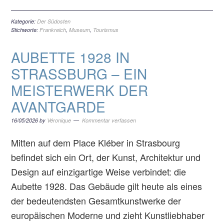
Kategorie:
Der Südosten
Stichworte:
Frankreich
,
Museum
,
Tourismus
AUBETTE 1928 IN
STRASSBURG – EIN M
EISTERWERK DER A
VANTGARDE
16/05/2026
by
Véronique
Kommentar verfassen
Mitten auf dem Place Kléber in Strasbourg
befindet sich ein Ort, der Kunst, Architektur und
Design auf einzigartige Weise verbindet: die
Aubette 1928. Das Gebäude gilt heute als eines
der bedeutendsten Gesamtkunstwerke der
europäischen Moderne und zieht Kunstliebhaber