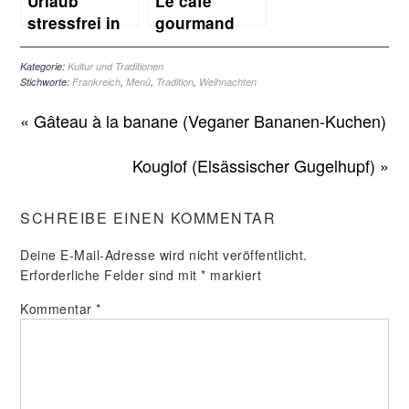
Urlaub
Le café
stressfrei in
gourmand
Frankreich
(Kaffee für
Feinschmecker)
Kategorie:
Kultur und Traditionen
Stichworte:
Frankreich
,
Menü
,
Tradition
,
Weihnachten
« Gâteau à la banane (Veganer Bananen-Kuchen)
Kouglof (Elsässischer Gugelhupf) »
SCHREIBE EINEN KOMMENTAR
Deine E-Mail-Adresse wird nicht veröffentlicht.
Erforderliche Felder sind mit
*
markiert
Kommentar
*