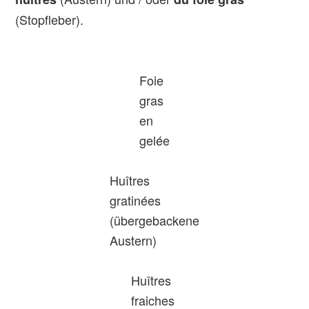
(Stopfleber).
Foie
gras
en
gelée
Huîtres
gratinées
(übergebackene
Austern)
Huîtres
fraiches