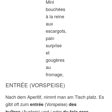
Mini
bouchées
à la reine
aux
escargots,
pain
surprise
et
gougères
au
fromage,
ENTRÉE (VORSPEISE)
Nach dem Aperitif, nimmt man am Tisch platz. Es
gibt oft zum
(Vorspeise)
entrée
des
(Austern) und / oder
huîtres
du foie gras