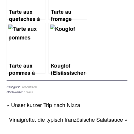
Tarte aux
Tarte au
quetsches à
fromage
l’alsacienne
blanc à
(Elsässischer
l’Alsacienne
Zwetschgenkuchen)
(elsässischer
Käsekuchen)
–
Sonntagsrezept
Tarte aux
Kouglof
pommes à
(Elsässischer
l’alsacienne
Gugelhupf)
(Elsässischer
Kategorie:
Nachtisch
Stichworte:
Elsass
Apfelkuchen)
« Unser kurzer Trip nach Nizza
Vinaigrette: die typisch französische Salatsauce »