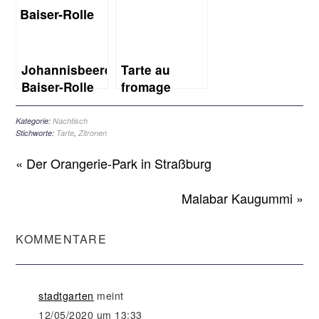
Rhabarberkuchen)
Johannisbeere-
Tarte au
Baiser-Rolle
fromage
blanc à
l’Alsacienne
Kategorie:
Nachtisch
Stichworte:
Tarte
,
Zitronen
(elsässischer
Käsekuchen)
« Der Orangerie-Park in Straßburg
–
Sonntagsrezept
Malabar Kaugummi »
KOMMENTARE
stadtgarten
meint
12/05/2020 um 13:33