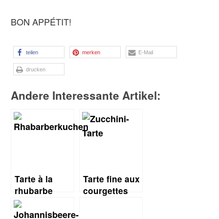
BON APPÉTIT!
teilen
merken
E-Mail
drucken
Andere Interessante Artikel:
Tarte à la
Tarte fine aux
rhubarbe
courgettes
alsacienne
(Zucchini-
(Elsässischer
Tarte)