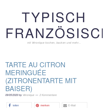
Zur
Zum
Zur
TYPISCH
Hauptnavigation
Inhalt
Seitenspalte
springen
springen
springen
FRANZÖSISCH
mit Véronique kochen, backen und mehr...
TARTE AU CITRON
MERINGUÉE
(ZITRONENTARTE MIT
BAISER)
09/05/2020
by
Véronique
2 Kommentare
teilen
merken
E-Mail