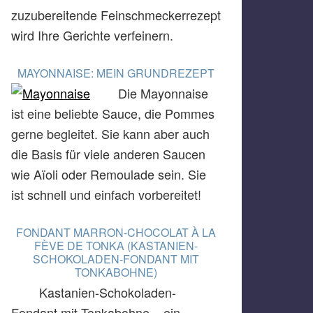
zuzubereitende Feinschmeckerrezept
wird Ihre Gerichte verfeinern.
MAYONNAISE: MEIN GRUNDREZEPT
Die Mayonnaise
ist eine beliebte Sauce, die Pommes
gerne begleitet. Sie kann aber auch
die Basis für viele anderen Saucen
wie Aïoli oder Remoulade sein. Sie
ist schnell und einfach vorbereitet!
FONDANT MARRON-CHOCOLAT À LA
FÈVE DE TONKA (KASTANIEN-
SCHOKOLADEN-FONDANT MIT
TONKABOHNE)
Kastanien-Schokoladen-
Fondant mit Tonkabohne – ein