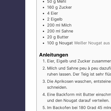
50
g
Mehl
160
g
Zucker
4
Eier
2
Eigelb
200
ml
Milch
200
ml
Sahne
20
g
Butter
100
g
Nougat
Weißer Nougat aus
Anleitungen
Eier, Eigelb und Zucker zusamme
Milch und Sahne peu à peu dazufüg
ruhen lassen. Der Teig ist sehr flü
Die Aprikosen waschen, entsteinen
schneiden.
Eine Backform mit Butter einschm
und den Nougat darauf verteilen.
Im Backofen bei 180 Grad 45 mIn