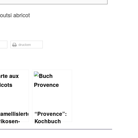
drucken
amellisierte
“Provence”:
ikosen-
Kochbuch
te
von Murielle
Rousseau