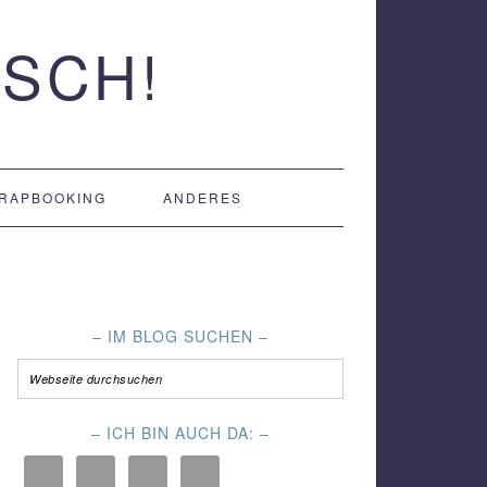
SCH!
RAPBOOKING
ANDERES
– IM BLOG SUCHEN –
– ICH BIN AUCH DA: –