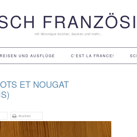
ISCH FRANZÖSI
mit Véronique kochen, backen und mehr...
REISEN UND AUSFLÜGE
C’EST LA FRANCE!
SC
COTS ET NOUGAT
S)
drucken