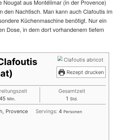
 Nougat aus Montélimar (in der Provence)
in den Nachtisch. Man kann auch Clafoutis im
esondere Küchenmaschine benötigt. Nur ein
lten Dose, in dem dort vorhandenem tiefem
Clafoutis
at)
Rezept drucken
reitungszeit
Gesamtzeit
45
1
Min.
Std.
ch, Provence
Servings:
4
Personen