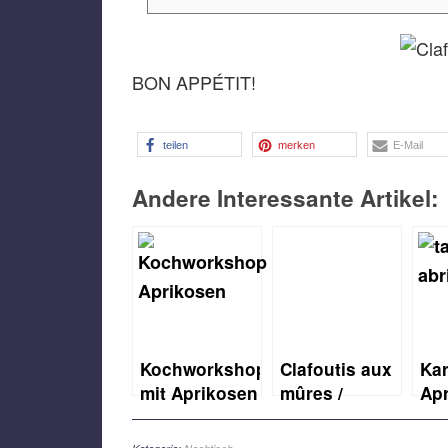
BON APPÉTIT!
teilen
merken
E-Mail
Andere Interessante Artikel:
Kochworkshop
Clafoutis aux
Kar
mit Aprikosen
mûres /
Apr
aus
Brombeeren
Tar
Frankreich
Clafoutis