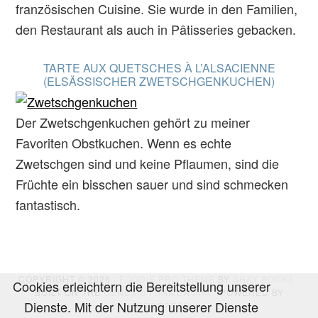
französischen Cuisine. Sie wurde in den Familien,
den Restaurant als auch in Pâtisseries gebacken.
TARTE AUX QUETSCHES À L’ALSACIENNE
(ELSÄSSISCHER ZWETSCHGENKUCHEN)
Der Zwetschgenkuchen gehört zu meiner
Favoriten Obstkuchen. Wenn es echte
Zwetschgen sind und keine Pflaumen, sind die
Früchte ein bisschen sauer und sind schmecken
fantastisch.
COPYRIGHT © 2026 ·
FOODIE PRO THEME
BY
SHAY BOCKS
·
Cookies erleichtern die Bereitstellung unserer
BUILT ON THE
GENESIS FRAMEWORK
· POWERED BY
Dienste. Mit der Nutzung unserer Dienste
WORDPRESS