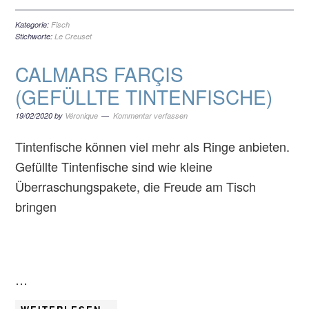
Kategorie:
Fisch
Stichworte:
Le Creuset
CALMARS FARÇIS
(GEFÜLLTE TINTENFISCHE)
19/02/2020
by
Véronique
Kommentar verfassen
Tintenfische können viel mehr als Ringe anbieten.
Gefüllte Tintenfische sind wie kleine
Überraschungspakete, die Freude am Tisch
bringen
…