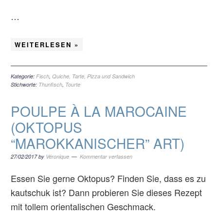
…
WEITERLESEN »
Kategorie:
Fisch
,
Quiche, Tarte, Pizza und Sandwich
Stichworte:
Thunfisch
,
Tourte
POULPE À LA MAROCAINE
(OKTOPUS
“MAROKKANISCHER” ART)
27/02/2017
by
Véronique
Kommentar verfassen
Essen Sie gerne Oktopus? Finden Sie, dass es zu
kautschuk ist? Dann probieren Sie dieses Rezept
mit tollem orientalischen Geschmack.