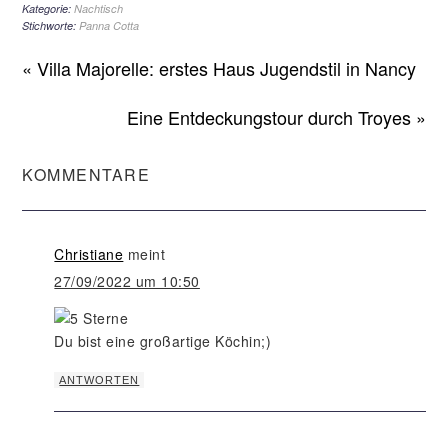
und Cumeo
Kategorie:
Nachtisch
Stichworte:
Panna Cotta
Pfeffer
« Villa Majorelle: erstes Haus Jugendstil in Nancy
Eine Entdeckungstour durch Troyes »
KOMMENTARE
Christiane
meint
27/09/2022 um 10:50
Du bist eine großartige Köchin;)
ANTWORTEN