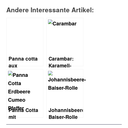
Andere Interessante Artikel:
Panna cotta
Carambar:
aux
Karamell-
carambars
Bonbon aus
(Karamell
Frankreich
Panna Cotta)
Panna Cotta
Johannisbeere-
mit
Baiser-Rolle
Himbeeren