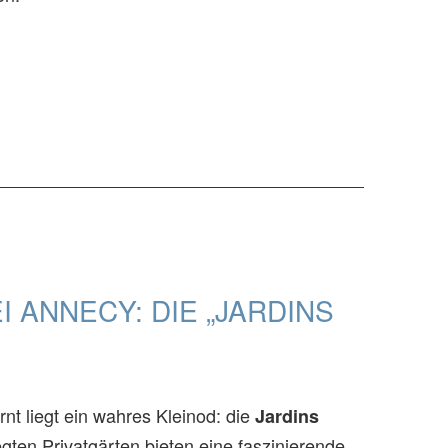
 ANNECY: DIE „JARDINS
nt liegt ein wahres Kleinod: die
Jardins
egten Privatgärten bieten eine faszinierende