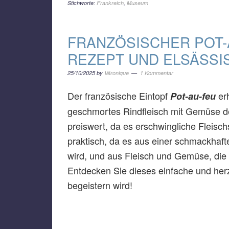
Stichworte:
Frankreich
,
Museum
FRANZÖSISCHER POT-
REZEPT UND ELSÄSSI
25/10/2025
by
Véronique
1 Kommentar
Der französische Eintopf
er
Pot-au-feu
geschmortes Rindfleisch mit Gemüse der
preiswert, da es erschwingliche Fleisch
praktisch, da es aus einer schmackhafte
wird, und aus Fleisch und Gemüse, die 
Entdecken Sie dieses einfache und he
begeistern wird!