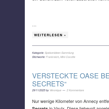
…
WEITERLESEN »
Kategorie:
Speisenideen Sammlung
Stichworte:
Frankreich
,
Mini-Cocotte
VERSTECKTE OASE BEI
SECRETS“
29/11/2025
by
Véronique
2 Kommentare
Nur wenige Kilometer von Annecy entfer
in Vaulx. Diese liebevoll angel
Secrets