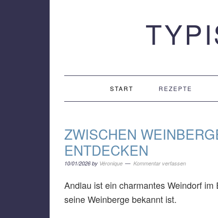
Zur
Zum
Zur
TYP
Hauptnavigation
Inhalt
Seitenspalte
springen
springen
springen
START
REZEPTE
ZWISCHEN WEINBERG
ENTDECKEN
10/01/2026
by
Véronique
Kommentar verfassen
Andlau ist ein charmantes Weindorf im 
seine Weinberge bekannt ist.