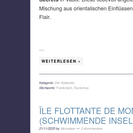
Mischung aus orientalischen Einflüssen
Flair.
…
WEITERLESEN »
Kategorie:
Der Südosten
Stichworte:
Frankreich
,
Tourismus
ÎLE FLOTTANTE DE M
(SCHWIMMENDE INSEL
21/11/2025
by
Véronique
2 Kommentare