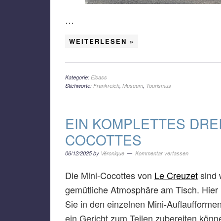
…
WEITERLESEN »
Kategorie:
Elsass
Stichworte:
Frankreich
,
Museum
,
Tourismus
EIN KOMPLETTES DREI
COCOTTES
06/12/2025
by
Véronique
Kommentar verfassen
Die Mini-Cocottes von
Le Creuzet
sind w
gemütliche Atmosphäre am Tisch. Hier 
Sie in den einzelnen Mini-Auflaufformen
ein Gericht zum Teilen zubereiten könn