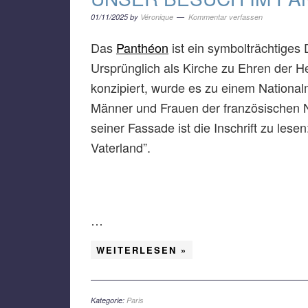
01/11/2025
by
Véronique
Kommentar verfassen
Das
Panthéon
ist ein symbolträchtige
Ursprünglich als Kirche zu Ehren der 
konzipiert, wurde es zu einem Nation
Männer und Frauen der französischen N
seiner Fassade ist die Inschrift zu le
Vaterland”.
…
WEITERLESEN »
Kategorie:
Paris