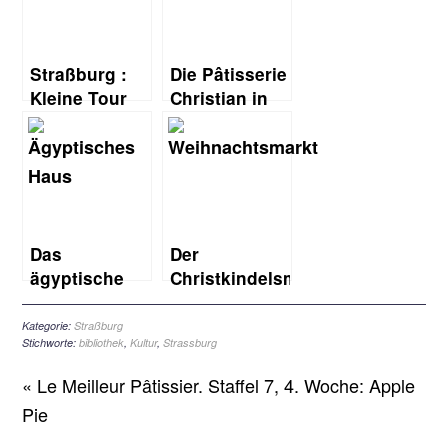
Straßburg :
Die Pâtisserie
Kleine Tour
Christian in
durch das
Straßburg
historische
Stadtzentrum
Das
Der
ägyptische
Christkindelsmärik
Haus in
in Straßburg:
Straßburg
der
Kategorie:
Straßburg
Stichworte:
bibliothek
,
Kultur
,
Strassburg
Weihnachtsmarkt
meiner
« Le Meilleur Pâtissier. Staffel 7, 4. Woche: Apple
Kindheit
Pie