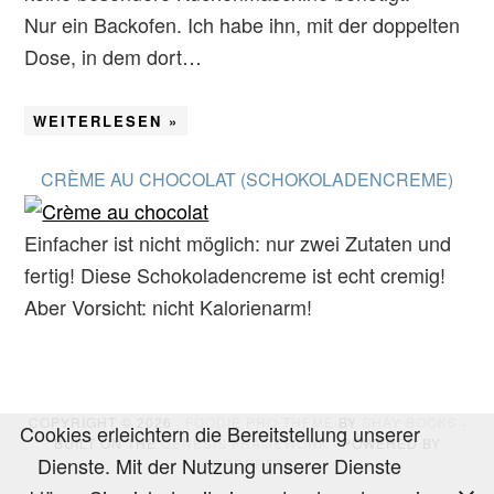
Nur ein Backofen. Ich habe ihn, mit der doppelten
Dose, in dem dort…
WEITERLESEN »
CRÈME AU CHOCOLAT (SCHOKOLADENCREME)
Einfacher ist nicht möglich: nur zwei Zutaten und
fertig! Diese Schokoladencreme ist echt cremig!
Aber Vorsicht: nicht Kalorienarm!
COPYRIGHT © 2026 ·
FOODIE PRO THEME
BY
SHAY BOCKS
·
Cookies erleichtern die Bereitstellung unserer
BUILT ON THE
GENESIS FRAMEWORK
· POWERED BY
Dienste. Mit der Nutzung unserer Dienste
WORDPRESS