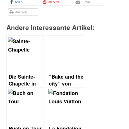
teilen
merken
E-Mail
drucken
Andere Interessante Artikel:
Die Sainte-
“Bake and the
Chapelle in
city” von
Paris: ein
Tobias Müller
Schmuckkasten
–
aus Glas
Amsterdamer
Apfeltaschen
Buch on Tour
La Fondation