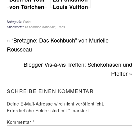
von Törtchen
Louis Vuitton
Törtchen :
(Stiftung
Himbeer-
Louis Vuitton)
Kategorie:
Paris
Stichworte:
Assemblée nationale
,
Paris
Yuzu-
in Paris
Törtchen
« “Bretagne: Das Kochbuch” von Murielle
Rousseau
Blogger Vis-à-vis Treffen: Schokohasen und
Pfeffer »
SCHREIBE EINEN KOMMENTAR
Deine E-Mail-Adresse wird nicht veröffentlicht.
Erforderliche Felder sind mit
*
markiert
Kommentar
*