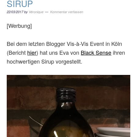
SIRUP
22/03/2017
by
Véronique
Kommentar verfassen
[Werbung]
Bei dem letzten Blogger Vis-à-Vis Event in Köln
(Bericht
hier
) hat uns Eva von
Black Sense
ihren
hochwertigen Sirup vorgestellt.