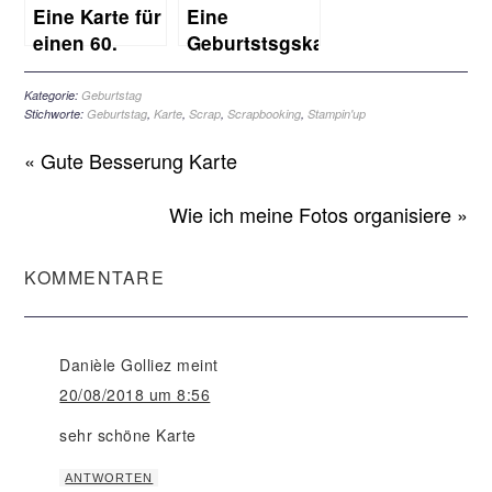
Eine Karte für
Eine
einen 60.
Geburtstsgskarte
Geburtstag
für
Feinschmecker
Kategorie:
Geburtstag
Stichworte:
Geburtstag
,
Karte
,
Scrap
,
Scrapbooking
,
Stampin'up
« Gute Besserung Karte
Wie ich meine Fotos organisiere »
KOMMENTARE
Danièle Golliez
meint
20/08/2018 um 8:56
sehr schöne Karte
ANTWORTEN