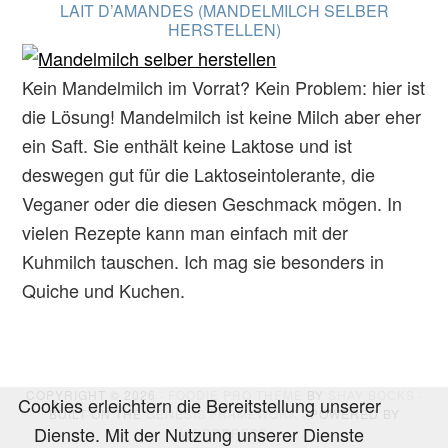
LAIT D’AMANDES (MANDELMILCH SELBER
HERSTELLEN)
Kein Mandelmilch im Vorrat? Kein Problem: hier ist
die Lösung! Mandelmilch ist keine Milch aber eher
ein Saft. Sie enthält keine Laktose und ist
deswegen gut für die Laktoseintolerante, die
Veganer oder die diesen Geschmack mögen. In
vielen Rezepte kann man einfach mit der
Kuhmilch tauschen. Ich mag sie besonders in
Quiche und Kuchen.
COPYRIGHT © 2026 ·
FOODIE PRO THEME
BY
SHAY BOCKS
·
Cookies erleichtern die Bereitstellung unserer
BUILT ON THE
GENESIS FRAMEWORK
· POWERED BY
Dienste. Mit der Nutzung unserer Dienste
WORDPRESS