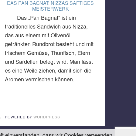
DAS PAN BAGNAT: NIZZAS SAFTIGES
MEISTERWERK
Das „Pan Bagnat“ ist ein
traditionelles Sandwich aus Nizza,
das aus einem mit Olivenöl
getränkten Rundbrot besteht und mit
frischem Gemüse, Thunfisch, Eiern
und Sardellen belegt wird. Man lässt
es eine Weile ziehen, damit sich die
Aromen vermischen können.
K
· POWERED BY
WORDPRESS
amit einverstanden, dass wir Cookies verwenden.