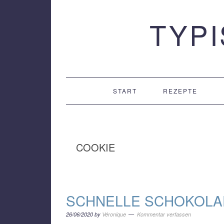
Zur
Zum
Zur
TYP
Hauptnavigation
Inhalt
Seitenspalte
springen
springen
springen
START
REZEPTE
COOKIE
SCHNELLE SCHOKOLA
26/06/2020
by
Véronique
Kommentar verfassen