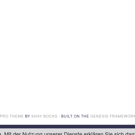
 PRO THEME
BY
SHAY BOCKS
· BUILT ON THE
GENESIS FRAMEWOR
te. Mit der Nutzung unserer Dienste erklären Sie sich d