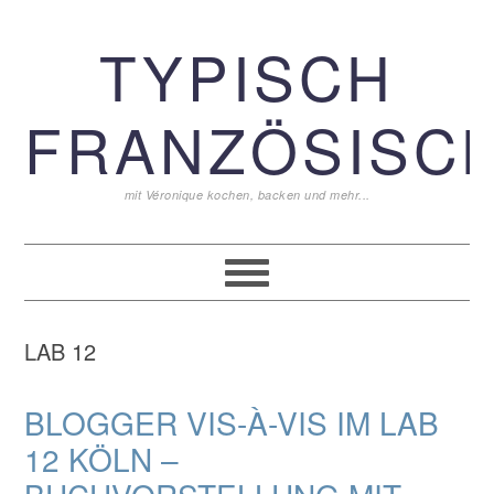
Zur
Zum
Zur
TYPISCH
Hauptnavigation
Inhalt
Seitenspalte
springen
springen
springen
FRANZÖSISCH
mit Véronique kochen, backen und mehr...
LAB 12
BLOGGER VIS-À-VIS IM LAB
12 KÖLN –