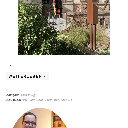
…
WEITERLESEN »
Kategorie:
Straßburg
Stichworte:
Museum
,
Strassburg
,
Tomi Ungerer