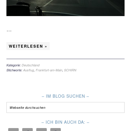
…
WEITERLESEN »
Kategorie:
Deutschland
Stichworte:
Ausflug
,
Frankfurt-am-Main
,
SCHIRN
– IM BLOG SUCHEN –
– ICH BIN AUCH DA: –