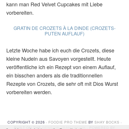
kann man Red Velvet Cupcakes mit Liebe
vorbereiten.
GRATIN DE CROZETS À LA DINDE (CROZETS-
PUTEN AUFLAUF)
Letzte Woche habe ich euch die Crozets, diese
kleine Nudeln aus Savoyen vorgestellt. Heute
veröffentliche ich ein Rezept von einem Auflauf,
ein bisschen anders als die traditionnellen
Rezepte von Crozets, die sehr oft mit Dios Wurst
vorbereiten werden.
COPYRIGHT © 2026 ·
FOODIE PRO THEME
BY
SHAY BOCKS
·
BUILT ON THE
GENESIS FRAMEWORK
· POWERED BY