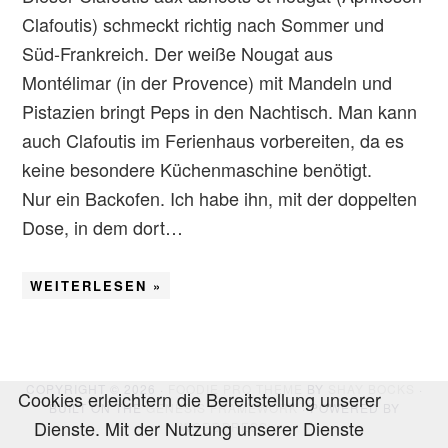
Clafoutis) schmeckt richtig nach Sommer und
Süd-Frankreich. Der weiße Nougat aus
Montélimar (in der Provence) mit Mandeln und
Pistazien bringt Peps in den Nachtisch. Man kann
auch Clafoutis im Ferienhaus vorbereiten, da es
keine besondere Küchenmaschine benötigt.
Nur ein Backofen. Ich habe ihn, mit der doppelten
Dose, in dem dort…
WEITERLESEN »
COPYRIGHT © 2026 ·
FOODIE PRO THEME
BY
SHAY BOCKS
·
Cookies erleichtern die Bereitstellung unserer
BUILT ON THE
GENESIS FRAMEWORK
· POWERED BY
Dienste. Mit der Nutzung unserer Dienste
WORDPRESS