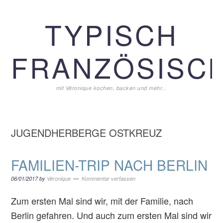
Zur
Zum
Zur
TYPISCH
Hauptnavigation
Inhalt
Seitenspalte
springen
springen
springen
FRANZÖSISCH
mit Véronique kochen, backen und mehr...
JUGENDHERBERGE OSTKREUZ
FAMILIEN-TRIP NACH BERLIN
06/01/2017
by
Véronique
Kommentar verfassen
Zum ersten Mal sind wir, mit der Familie, nach
Berlin gefahren. Und auch zum ersten Mal sind wir