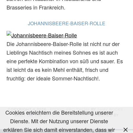
Brasseries in Frankreich.
JOHANNISBEERE-BAISER-ROLLE
Die Johannisbeere-Baiser-Rolle ist nicht nur der
Lieblings Nachtisch meines Sohnes es ist auch
eine perfekte Kombination von süß und sauer. Es
ist leicht da es kein Mehl enthält, frisch und
fruchtig: der ideale Sommer-Nachtisch!.
COPYRIGHT © 2026 ·
FOODIE PRO THEME
BY
SHAY BOCKS
·
Cookies erleichtern die Bereitstellung unserer
BUILT ON THE
GENESIS FRAMEWORK
· POWERED BY
Dienste. Mit der Nutzung unserer Dienste
WORDPRESS
erklären Sie sich damit einverstanden, dass wir