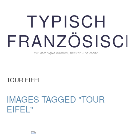
Zur
Zum
Zur
TYPISCH
Hauptnavigation
Inhalt
Seitenspalte
springen
springen
springen
FRANZÖSISCH
mit Véronique kochen, backen und mehr...
TOUR EIFEL
IMAGES TAGGED "TOUR
EIFEL"